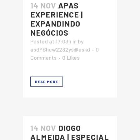
14 NOV
APAS
EXPERIENCE |
EXPANDINDO
NEGÓCIOS
Posted at 17:03h
in
by
asdYShew2232ys@askd
0
Comments
0
Likes
READ MORE
14 NOV
DIOGO
ALMEIDA | ESPECIAL