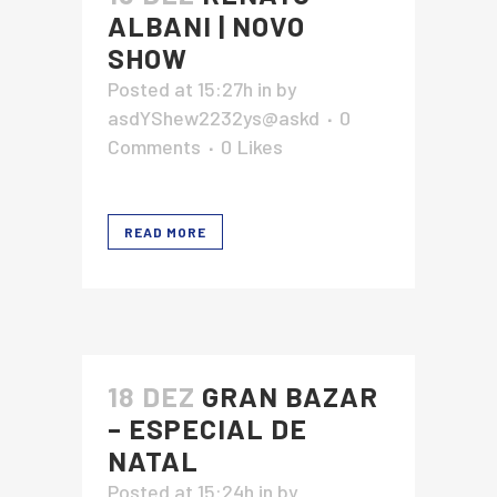
ALBANI | NOVO
SHOW
Posted at 15:27h
in
by
asdYShew2232ys@askd
0
Comments
0
Likes
READ MORE
18 DEZ
GRAN BAZAR
– ESPECIAL DE
NATAL
Posted at 15:24h
in
by