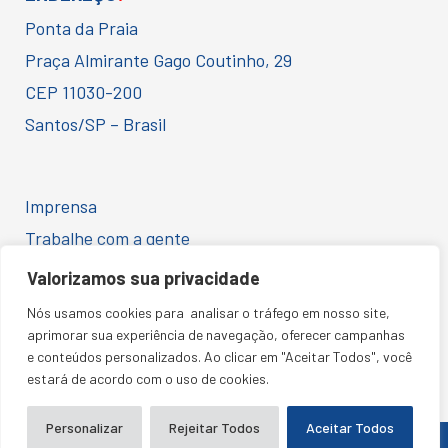
Ponta da Praia
Praça Almirante Gago Coutinho, 29
CEP 11030-200
Santos/SP – Brasil
Imprensa
Trabalhe com a gente
Ética e Conformidade
Valorizamos sua privacidade
Código de Conduta para Fornecedores
Nós usamos cookies para analisar o tráfego em nosso site,
Política de Privacidade
aprimorar sua experiência de navegação, oferecer campanhas
e conteúdos personalizados. Ao clicar em "Aceitar Todos", você
estará de acordo com o uso de cookies.
Personalizar
Rejeitar Todos
Aceitar Todos
SANTOS CONVENTION CENTER © 2026 | TODOS OS DIREITOS RESERVADOS