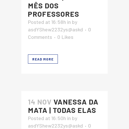
MÊS DOS
PROFESSORES
Posted at 16:58h
in
by
asdYShew2232ys@askd
0
Comments
0
Likes
READ MORE
14 NOV
VANESSA DA
MATA | TODAS ELAS
Posted at 16:50h
in
by
asdYShew2232ys@askd
0