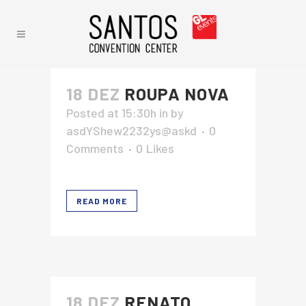
18 DEZ
ROUPA NOVA
Posted at 15:30h
in
by
asdYShew2232ys@askd
0
Comments
0
Likes
READ MORE
18 DEZ
RENATO