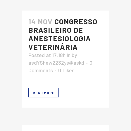
14 NOV
CONGRESSO
BRASILEIRO DE
ANESTESIOLOGIA
VETERINÁRIA
Posted at 17:18h
in
by
asdYShew2232ys@askd
0
Comments
0
Likes
READ MORE