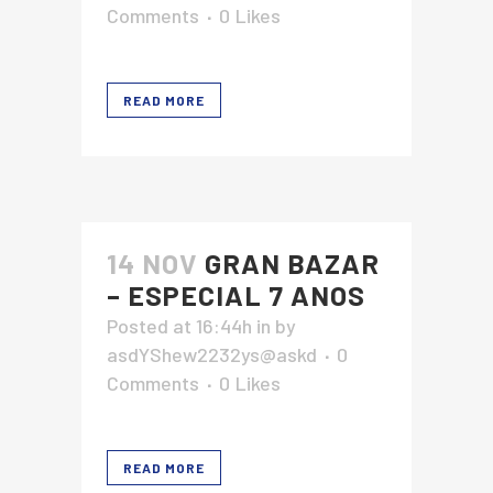
Comments
0
Likes
READ MORE
14 NOV
GRAN BAZAR
– ESPECIAL 7 ANOS
Posted at 16:44h
in
by
asdYShew2232ys@askd
0
Comments
0
Likes
READ MORE