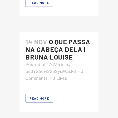
READ MORE
14 NOV
O QUE PASSA
NA CABEÇA DELA |
BRUNA LOUISE
Posted at 17:23h
in
by
asdYShew2232ys@askd
0
Comments
0
Likes
READ MORE