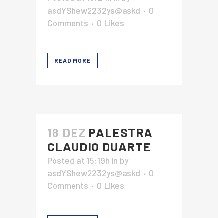
asdYShew2232ys@askd
0
Comments
0
Likes
READ MORE
18 DEZ
PALESTRA
CLAUDIO DUARTE
Posted at 15:19h
in
by
asdYShew2232ys@askd
0
Comments
0
Likes