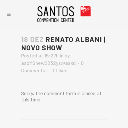
18 DEZ
RENATO ALBANI |
NOVO SHOW
Posted at 15:27h
in
by
asdYShew2232ys@askd
0
Comments
0
Likes
Sorry, the comment form is closed at
this time.