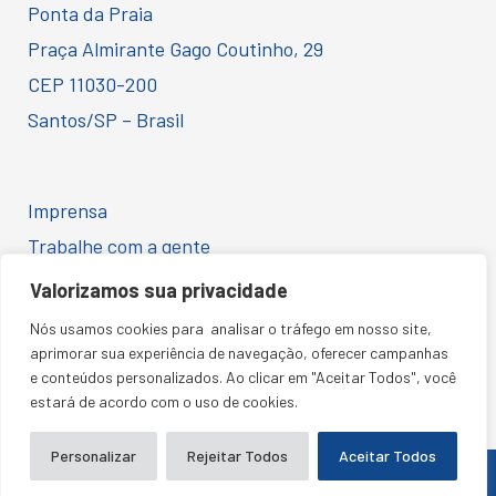
Ponta da Praia
Praça Almirante Gago Coutinho, 29
CEP 11030-200
Santos/SP – Brasil
Imprensa
Trabalhe com a gente
Ética e Conformidade
Valorizamos sua privacidade
Código de Conduta para Fornecedores
Nós usamos cookies para analisar o tráfego em nosso site,
Política de Privacidade
aprimorar sua experiência de navegação, oferecer campanhas
e conteúdos personalizados. Ao clicar em "Aceitar Todos", você
estará de acordo com o uso de cookies.
Personalizar
Rejeitar Todos
Aceitar Todos
SANTOS CONVENTION CENTER © 2026 | TODOS OS DIREITOS RESERVADOS