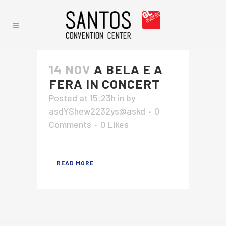
14 NOV
A BELA E A
FERA IN CONCERT
Posted at 15:23h
in
by
asdYShew2232ys@askd
0
Comments
0
Likes
READ MORE