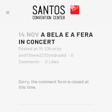
14 NOV
A BELA E A FERA
IN CONCERT
Posted at 15:23h
in
by
asdYShew2232ys@askd
0
Comments
0
Likes
Sorry, the comment form is closed at
this time.