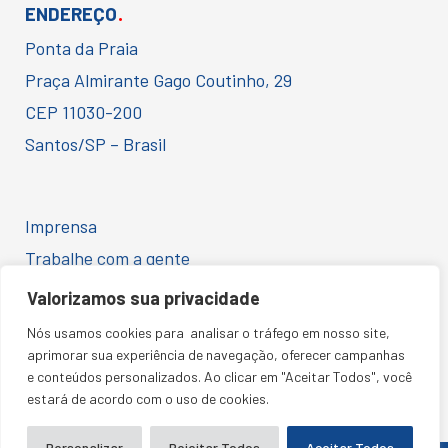
.
ENDEREÇO
Ponta da Praia
Praça Almirante Gago Coutinho, 29
CEP 11030-200
Santos/SP – Brasil
Imprensa
Trabalhe com a gente
Ética e Conformidade
Valorizamos sua privacidade
Código de Conduta para Fornecedores
Nós usamos cookies para analisar o tráfego em nosso site,
Política de Privacidade
aprimorar sua experiência de navegação, oferecer campanhas
e conteúdos personalizados. Ao clicar em "Aceitar Todos", você
estará de acordo com o uso de cookies.
Personalizar
Rejeitar Todos
Aceitar Todos