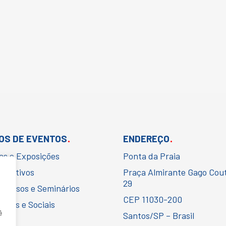
.
.
OS DE EVENTOS
ENDEREÇO
ras e Exposições
Ponta da Praia
porativos
Praça Almirante Gago Cou
29
gressos e Seminários
CEP 11030-200
urais e Sociais
ê
Santos/SP – Brasil