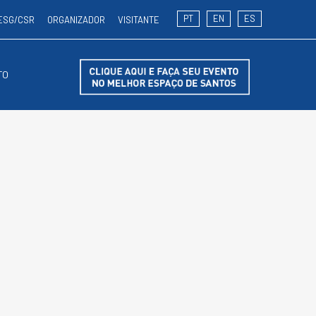
PT
EN
ES
ESG/CSR
ORGANIZADOR
VISITANTE
TO