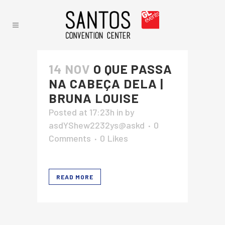
14 NOV
O QUE PASSA
NA CABEÇA DELA |
BRUNA LOUISE
Posted at 17:23h
in
by
asdYShew2232ys@askd
0
Comments
0
Likes
READ MORE