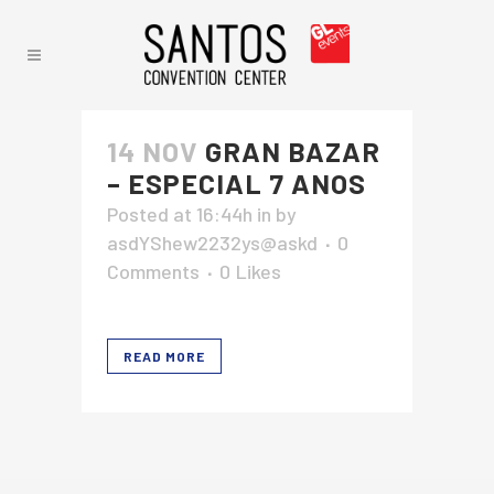
14 NOV
GRAN BAZAR
– ESPECIAL 7 ANOS
Posted at 16:44h
in
by
asdYShew2232ys@askd
0
Comments
0
Likes
READ MORE