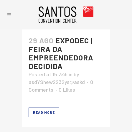
29 AGO
EXPODEC |
FEIRA DA
EMPREENDEDORA
DECIDIDA
Posted at 15:34h
in
by
asdYShew2232ys@askd
0
Comments
0
Likes
READ MORE