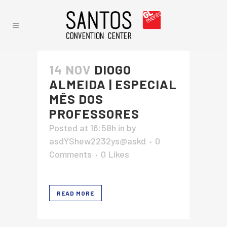
14 NOV
DIOGO
ALMEIDA | ESPECIAL
MÊS DOS
PROFESSORES
Posted at 16:58h
in
by
asdYShew2232ys@askd
0
Comments
0
Likes
READ MORE