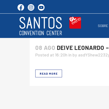
SOBRE
08 AGO
DEIVE LEONARDO –
Posted at 16:20h
in
by
asdYShew2232
READ MORE