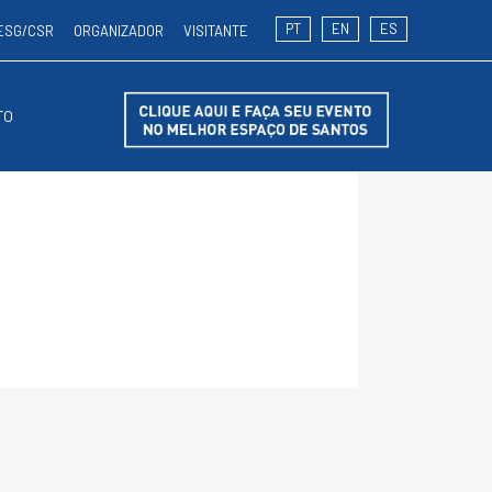
PT
EN
ES
ESG/CSR
ORGANIZADOR
VISITANTE
TO