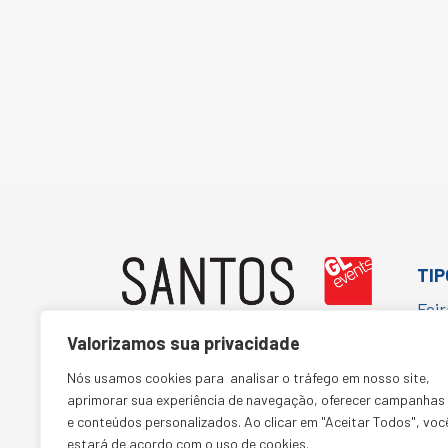
TIP
Fei
Cor
Valorizamos sua privacidade
Con
(11) 5067-1652
Nós usamos cookies para analisar o tráfego em nosso site,
aprimorar sua experiência de navegação, oferecer campanhas
Cult
comercialsantos@glbr.com.br
e conteúdos personalizados. Ao clicar em "Aceitar Todos", voc
estará de acordo com o uso de cookies.