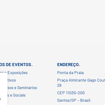
.
.
OS DE EVENTOS
ENDEREÇO
ras e Exposições
Ponta da Praia
porativos
Praça Almirante Gago Cou
29
gressos e Seminários
CEP 11030-200
urais e Sociais
ê
Santos/SP – Brasil