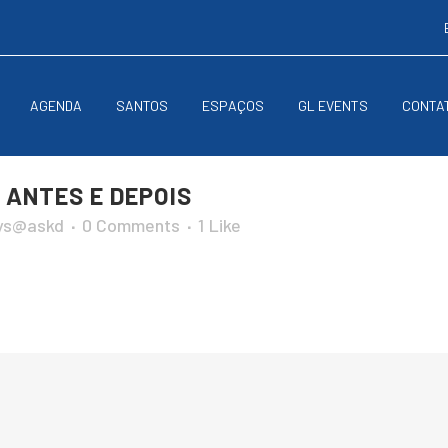
AGENDA
SANTOS
ESPAÇOS
GL EVENTS
CONTA
 ANTES E DEPOIS
ys@askd
0 Comments
1
Like