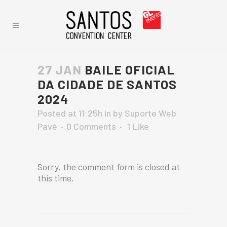
27 JAN
BAILE OFICIAL
DA CIDADE DE SANTOS
2024
Posted at 11:25h
in
by
Suporte Web
Pavé
0 Comments
1
Like
Sorry, the comment form is closed at
this time.