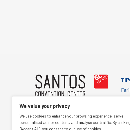
TIP
Feri
Cor
We value your privacy
Con
(+55 11) 5067-1652
We use cookies to enhance your browsing experience, serve
Cult
comercialsantos@glbr.com.br
personalised ads or content, and analyse our traffic. By clickin
"Accept All", you consent to our use of cookies.