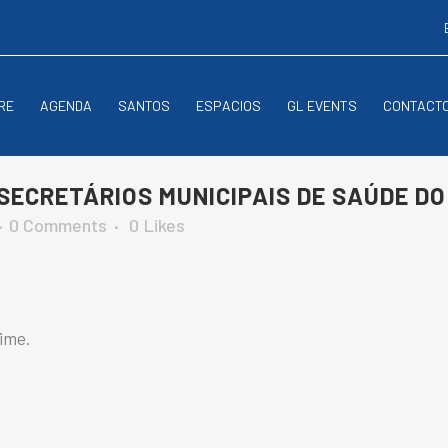
RE
AGENDA
SANTOS
ESPACIOS
GL EVENTS
CONTACT
SECRETÁRIOS MUNICIPAIS DE SAÚDE DO
0 Comments
0
Likes
time.