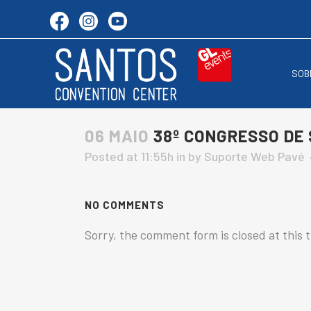
SOB
06 MAIO
38º CONGRESSO DE 
Posted at 11:55h
in
by
Suporte Web Pavé
NO COMMENTS
Sorry, the comment form is closed at this 